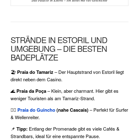
Das Palácio in Estoril – ein Hotel mit viel Geschichte
STRÄNDE IN ESTORIL UND
UMGEBUNG – DIE BESTEN
BADEPLÄTZE
🏖️
Praia do Tamariz
– Der Hauptstrand von Estoril liegt
direkt neben dem Casino.
🌊
Praia da Poça
– Klein, aber charmant. Hier gibt es
weniger Touristen als am Tamariz-Strand.
🏄‍♂️
Praia do Guincho
(nahe Cascais)
– Perfekt für Surfer
& Wellenreiter.
📌
Tipp:
Entlang der Promenade gibt es viele Cafés &
Strandbars, ideal für eine entspannte Pause.