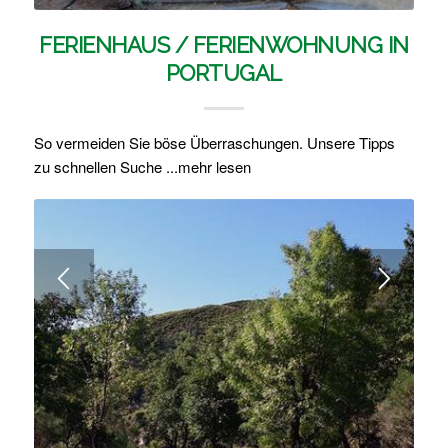
FERIENHAUS / FERIENWOHNUNG IN
FADO – PORTUGIESISCHE MUSIK
PORTUGAL
Fado ist ein eigener portugiesischer Musikstil. Hier finden
Sie Wissenswertes zu Fado, Tipps zu Fado für Nicht
So vermeiden Sie böse Überraschungen. Unsere Tipps
Portugiesen. Lohnt sich der Besuch eines Fadokonzerts?
zu schnellen Suche ...mehr lesen
...mehr lesen