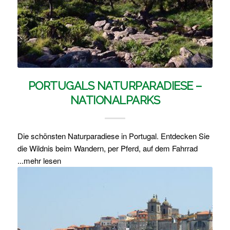
PORTUGALS NATURPARADIESE –
FAHRRAD FAHREN & RADTOUREN IN
NATIONALPARKS
PORTUGAL
Die schönsten Naturparadiese in Portugal. Entdecken Sie
Unsere Infos zu Fahrrad fahren in Portugal. So gelingt
die Wildnis beim Wandern, per Pferd, auf dem Fahrrad
ohne Stress eine Radtour. Technische Tipps für Radfahrer
...mehr lesen
...mehr lesen