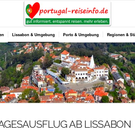
ben
Lissabon & Umgebung
Porto & Umgebung
Regionen & St
TAGESAUSFLUG AB LISSABON