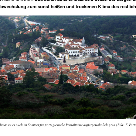
wechslung zum sonst heißen und trockenen Klima des restlich
imas ist es auch im Sommer für portugiesische Verhältnisse außergewöhnlich grün (Bild: F. Forte