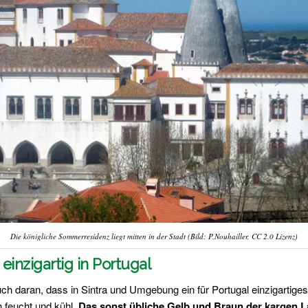
Die königliche Sommerresidenz liegt mitten in der Stadt (Bild: P.Nouhailler, CC 2.0 Lizenz)
einzigartig in Portugal
ch daran, dass in Sintra und Umgebung ein für Portugal einzigartiges
h feucht und kühl.
Das sonst übliche Gelb und Braun der kargen La