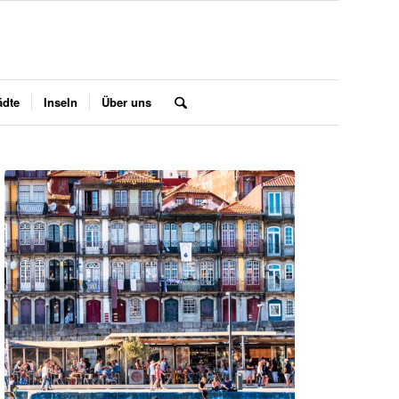
ädte
Inseln
Über uns