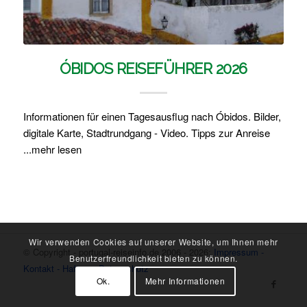
ÓBIDOS REISEFÜHRER 2026
Informationen für einen Tagesausflug nach Óbidos. Bilder,
digitale Karte, Stadtrundgang - Video. Tipps zur Anreise
...mehr lesen
Wir verwenden Cookies auf unserer Website, um Ihnen mehr
© Copyright - portugal-reiseinfo.de 2006 - 2026:
Impressum -
Benutzerfreundlichkeit bieten zu können.
Kontakt - Haftung -
Datenschutz
Ok.
Mehr Informationen